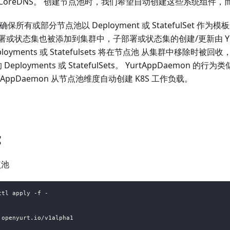
CoreDNS。 创建节点池时，我们希望自动创建这些系统组件
on 确保所有或部分节点池以 Deployment 或 StatefulSet 
或状态集也被添加到集群中，子部署或状态集的创建/更新由 Yurt
oyments 或 Statefulsets 将在节点池 从集群中移除时被回收，
ployments 或 StatefulSets。 YurtAppDaemon 的行为类
tAppDaemon 从节点池维度自动创建 K8S 工作负载。
：
点池
ctl apply -f -
.openyurt.io/v1alpha1