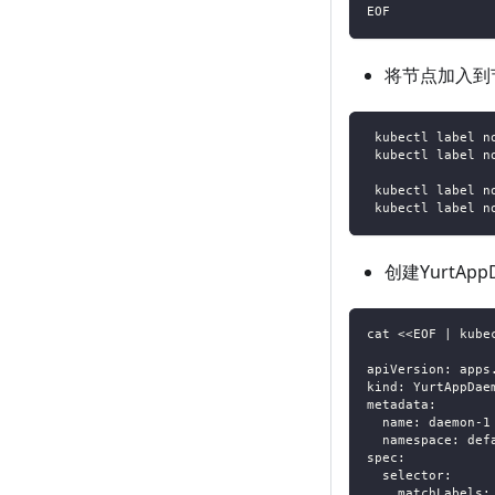
EOF
将节点加入到
 kubectl label n
 kubectl label n
 kubectl label n
 kubectl label n
创建YurtApp
cat <<EOF | kube
apiVersion: apps
kind: YurtAppDae
metadata:
  name: daemon-1
  namespace: def
spec:
  selector:
    matchLabels: