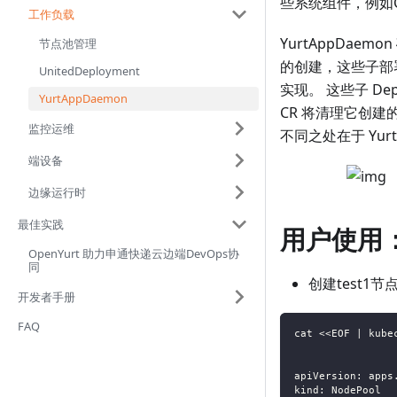
些系统组件，例如
工作负载
YurtAppDaem
节点池管理
的创建，这些子部署
UnitedDeployment
实现。 这些子 Depl
YurtAppDaemon
CR 将清理它创建的 De
监控运维
不同之处在于 Yur
端设备
边缘运行时
最佳实践
用户使用
OpenYurt 助力申通快递云边端DevOps协
同
创建test1节
开发者手册
FAQ
cat <<EOF | kube
apiVersion: apps
kind: NodePool