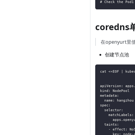
# Check the Pod1
cored
在openyurt
创建节点池
cat <<EOF | kube
apiVersion: apps
kind: NodePool
metadata:
  name: hangzhou
spec:
  selector:
    matchLabels:
      apps.openy
  taints:
    - effect: No
      key: node-