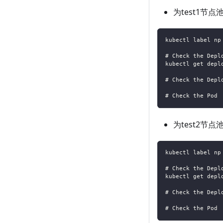
为test1节点
kubectl label np
# Check the Depl
kubectl get depl
# Check the Depl
# Check the Pod
为test2节点
kubectl label np
# Check the Depl
kubectl get depl
# Check the Depl
# Check the Pod