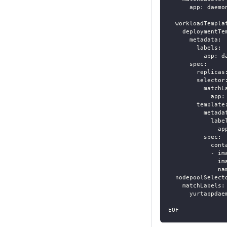
      app: daemo
  workloadTempla
    deploymentTe
      metadata:
        labels:
          app: d
      spec:
        replicas
        selector
          matchL
            app:
        template
          metada
            labe
              ap
          spec:
            cont
            - im
              im
              na
  nodepoolSelect
    matchLabels:
      yurtappdae
EOF