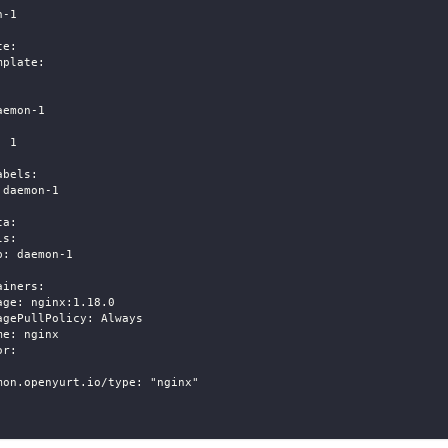
n-1
te:
mplate:
aemon-1
: 1
:
abels:
 daemon-1
:
ta:
ls:
p: daemon-1
ainers:
age: nginx:1.18.0
agePullPolicy: Always
me: nginx
or:
mon.openyurt.io/type: "nginx"