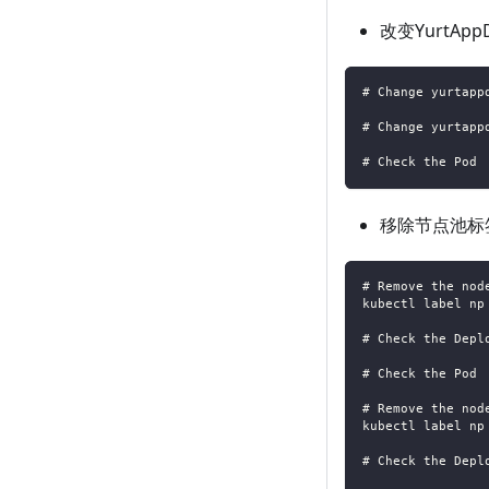
改变YurtApp
# Change yurtapp
# Change yurtapp
# Check the Pod
移除节点池标
# Remove the nod
kubectl label np
# Check the Depl
# Check the Pod
# Remove the nod
kubectl label np
# Check the Depl