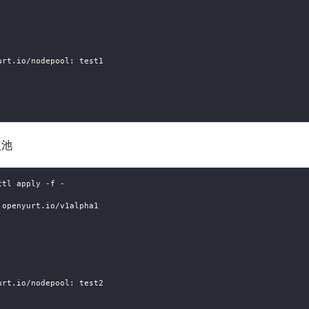
urt.io/nodepool: test1
点池
ctl apply -f -
.openyurt.io/v1alpha1
urt.io/nodepool: test2