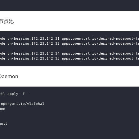
节点池
ode cn-beijing.172.23.142.31 apps.openyurt.io/desired-nodepool=t
ode cn-beijing.172.23.142.32 apps.openyurt.io/desired-nodepool=t
ode cn-beijing.172.23.142.34 apps.openyurt.io/desired-nodepool=t
ode cn-beijing.172.23.142.35 apps.openyurt.io/desired-nodepool=t
Daemon
ctl apply -f -
.openyurt.io/v1alpha1
mon
ault