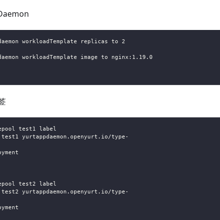
Daemon
daemon workloadTemplate replicas to 2
daemon workloadTemplate image to nginx:1.19.0
签
epool test1 label
 test1 yurtappdaemon.openyurt.io/type-
oyment
epool test2 label
 test2 yurtappdaemon.openyurt.io/type-
oyment