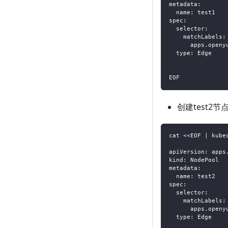
metadata:
  name: test1
spec:
  selector:
    matchLabels:
      apps.openy
  type: Edge
EOF
创建test2节
cat <<EOF | kube
apiVersion: apps
kind: NodePool
metadata:
  name: test2
spec:
  selector:
    matchLabels:
      apps.openy
  type: Edge