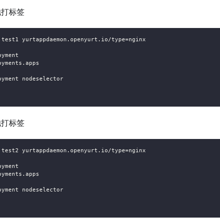
池打标签
 test1 yurtappdaemon.openyurt.io/type=nginx
oyment
oyments.apps
oyment nodeselector
池打标签
 test2 yurtappdaemon.openyurt.io/type=nginx
oyment
oyments.apps
oyment nodeselector