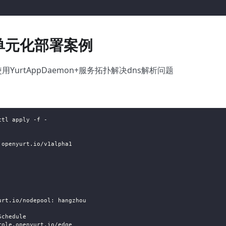
ns单元化部署案例
里使用YurtAppDaemon+服务拓扑解决dns解析问题
ctl apply -f -
.openyurt.io/v1alpha1
urt.io/nodepool: hangzhou
Schedule
role.openyurt.io/edge