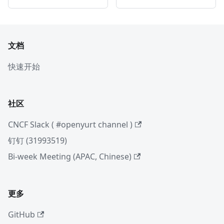
文档
快速开始
社区
CNCF Slack ( #openyurt channel )
钉钉 (31993519)
Bi-week Meeting (APAC, Chinese)
更多
GitHub