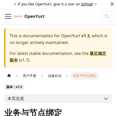
⭐️ If you like OpenYurt, give it a star on
GitHub
! ⭐️
OpenYurt
This is documentation for
OpenYurt
v1.3
, which is
no longer actively maintained.
For latest stable documentation, see the
最近稳定
版本
(
v1.7
).
用户手册
边缘自治
业务与节点绑定
版本：v1.3
本页总览
业务与节点绑定