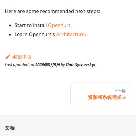
Here are some recommended next steps:
Start to install
OpenYurt
.
Learn OpenYurt's
Architecture
.
编辑本页
Last updated
on
2026年8月5日
by
Ihor Sychevskyi
下一篇
资源和系统需求
文档