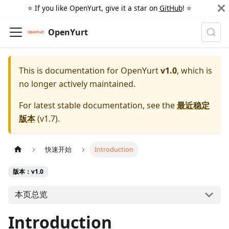
⭐️ If you like OpenYurt, give it a star on
GitHub
! ⭐️
OpenYurt
This is documentation for
OpenYurt
v1.0
, which is
no longer actively maintained.
For latest stable documentation, see the
最近稳定
版本
(
v1.7
).
快速开始
Introduction
版本：v1.0
本页总览
Introduction