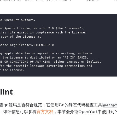
he OpenYurt Authors.
he Apache License, Version 2.0 (the "License");
this file except in compliance with the License.
 copy of the License at
pache.org/licenses/LICENSE-2.0
by applicable law or agreed to in writing, software
r the License is distributed on an "AS IS" BASIS,
ES OR CONDITIONS OF ANY KIND, either express or implied.
for the specific language governing permissions and
r the License.
lint
查go源码是否符合规范，它使用Go的静态代码检查工具
golangc
，详细信息可以参看
官方文档
，本节会介绍OpenYurt中使用