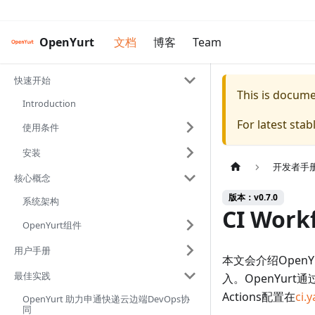
OpenYurt
文档
博客
Team
快速开始
This is docum
Introduction
For latest sta
使用条件
安装
开发者手
核心概念
版本：v0.7.0
系统架构
CI Work
OpenYurt组件
用户手册
本文会介绍OpenY
最佳实践
入。OpenYurt通过
Actions配置在
ci.
OpenYurt 助力申通快递云边端DevOps协
同