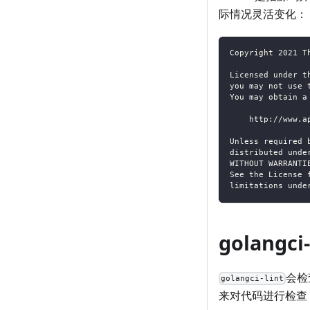
际情况灵活变化：
Copyright 2021 T
Licensed under t
you may not use 
You may obtain a
    http://www.a
Unless required 
distributed unde
WITHOUT WARRANTI
See the License 
limitations unde
golangci-
会检
golangci-lint
来对代码进行检查