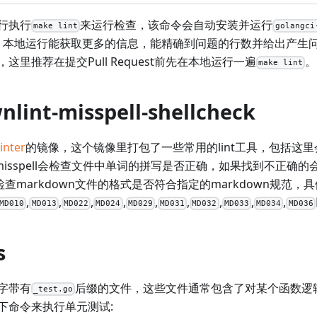
行执行
来运行检查，该命令会自动安装并运行
make lint
golangci
的日志，本地运行能获取更多的信息，能精确到问题的行数并给出产
这里推荐在提交Pull Request前先在本地运行一遍
。
make lint
lint-misspell-shellcheck
inter
的镜像，这个镜像里打包了一些常用的lint工具，包括这
misspell会检查文件中单词的拼写是否正确，如果找到不正确
nt会检查markdown文件的格式是否符合指定的markdown规
,
,
,
,
,
,
,
,
,
MD010
MD013
MD022
MD024
MD029
MD031
MD032
MD033
MD034
MD036
s
字带有
后缀的文件，这些文件通常包含了对某个函数逻
_test.go
下命令来执行单元测试: