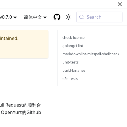
v0.7.0
简体中文
Search
check-license
intained.
golangci-lint
markdownlint-misspell-shellcheck
unit-tests
build-binaries
e2e-tests
 Request的顺利合
OpenYurt的Github