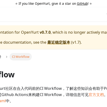
⭐️ If you like OpenYurt, give it a star on
GitHub
! ⭐️
entation for
OpenYurt
v0.7.0
, which is no longer actively ma
ble documentation, see the
最近稳定版本
(
v1.7
).
册
CI Workflow
flow
urt社区在合入代码前的CI Workflow，了解这些知识会有助于Pull
Github Actions来构建CI Workflow，详细信息可见
官方文档
。
yaml
中。