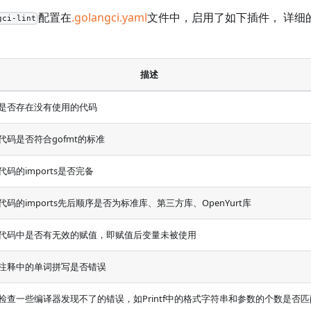
配置在
.golangci.yaml
文件中，启用了如下插件， 详细
gci-lint
描述
是否存在没有使用的代码
代码是否符合gofmt的标准
代码的imports是否完备
代码的imports先后顺序是否为标准库、第三方库、OpenYurt库
代码中是否有无效的赋值，即赋值后变量未被使用
注释中的单词拼写是否错误
检查一些编译器发现不了的错误，如Printf中的格式字符串和参数的个数是否匹