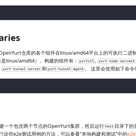
aries
enYurt仓库的各个组件在linux/amd64平台上的可执行二进制
台是linux/amd64）。构建的组件有：
,
yurtctl
yurt-node-servant
,
和
。 这里会使用如下命令
yurt-tunnel-server
yurt-tunnel-agent
构建一个包含两个节点的OpenYurt集群，然后运行
目录下的测
test
行这些e2e测试用例的方法，可以参看“本地构建和测试”中的
e2