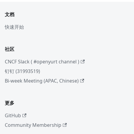
文档
快速开始
社区
CNCF Slack ( #openyurt channel )
钉钉 (31993519)
Bi-week Meeting (APAC, Chinese)
更多
GitHub
Community Membership