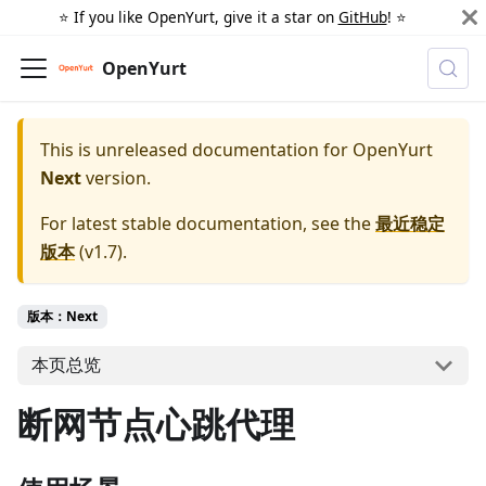
⭐️ If you like OpenYurt, give it a star on
GitHub
! ⭐️
OpenYurt
This is unreleased documentation for
OpenYurt
Next
version.
For latest stable documentation, see the
最近稳定
版本
(
v1.7
).
版本：Next
本页总览
断网节点心跳代理