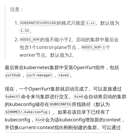
注意：
的格式只能是
。默认值为
KUBERNETESVERSION
1.xx
。
1.34
的值不能小于2。启动的集群中最后会
NODES_NUM
包含1个control-plane节点，
个
NODES_NUM-1
worker节点。默认值为2。
最后将在kubernetes集群中安装OpenYurt组件，包括
，
，
。
yurthub
yurt-manager
raven
现在，一个OpenYurt集群就启动完成了。可以直接通过
命令来与集群进行交互。
会自动将启动的集群
kubectl
kind
的kubeconfig储存在
所指路径（默认为
KUBECONFIG
）。如果在该目录下已经有了
${HOME}/.kube/config
kubeconfig，
会为该kubeconfig增加新的context，
kind
并切换current-context指向刚刚创建的集群。可以通过