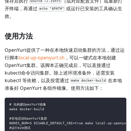
保存后执行
（或对应配置文件）或重新打
source ~/.zshrc
开终端，再通过
或运行已安装的工具确认生
echo "$PATH"
效。
使用方法
OpenYurt提供了一种在本地快速启动集群的方法，通过运
行脚本
local-up-openyurt.sh
，可以一键式在本地创建
OpenYurt集群。该脚本正确完成后，可以直接通过
kubectl命令访问集群。除上述环境准备外，还需安装
kubectl 等依赖，以及按需通过
在本地
make docker-build
准备好 OpenYurt 各组件镜像。使用方法如下：
# 先构建OpenYurt镜像
make docker-build
#本地启动OpenYurt集群
NODES_NUM=5 DISABLE_DEFAULT_CNI=true make local-up-openyurt
#运行e2e测试