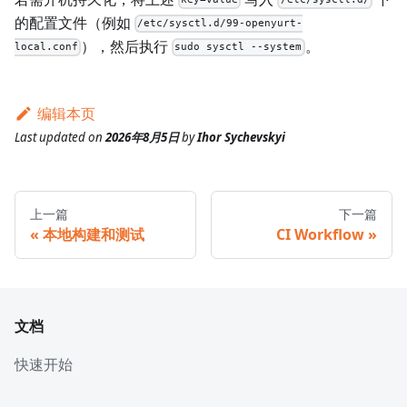
key=value
/etc/sysctl.d/
的配置文件（例如
/etc/sysctl.d/99-openyurt-
），然后执行
。
local.conf
sudo sysctl --system
编辑本页
Last updated
on
2026年8月5日
by
Ihor Sychevskyi
上一篇
下一篇
本地构建和测试
CI Workflow
文档
快速开始