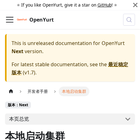
⭐️ If you like OpenYurt, give it a star on
GitHub
! ⭐️
OpenYurt
This is unreleased documentation for
OpenYurt
Next
version.
For latest stable documentation, see the
最近稳定
版本
(
v1.7
).
开发者手册
本地启动集群
版本：Next
本页总览
本地启动集群