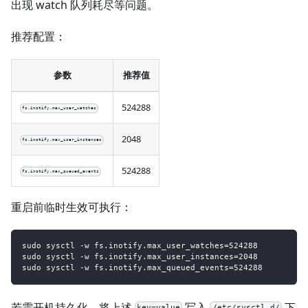
出现 watch 队列耗尽等问题。
推荐配置：
参数
推荐值
524288
fs.inotify.max_user_watches
2048
fs.inotify.max_user_instances
524288
fs.inotify.max_queued_events
重启前临时生效可执行：
sudo sysctl -w fs.inotify.max_user_watches=524288
sudo sysctl -w fs.inotify.max_user_instances=2048
sudo sysctl -w fs.inotify.max_queued_events=524288
若需开机持久化，将上述
写入
下