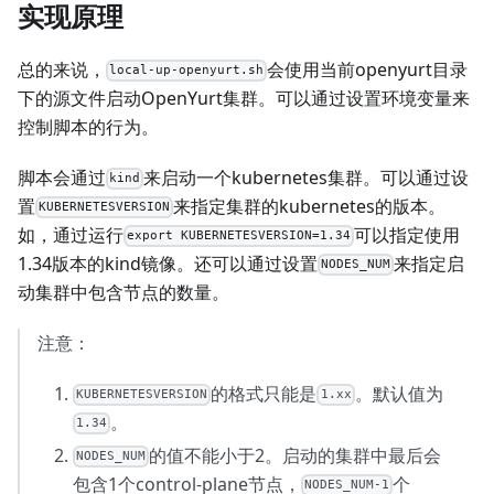
实现原理
总的来说，
会使用当前openyurt目录
local-up-openyurt.sh
下的源文件启动OpenYurt集群。可以通过设置环境变量来
控制脚本的行为。
脚本会通过
来启动一个kubernetes集群。可以通过设
kind
置
来指定集群的kubernetes的版本。
KUBERNETESVERSION
如，通过运行
可以指定使用
export KUBERNETESVERSION=1.34
1.34版本的kind镜像。还可以通过设置
来指定启
NODES_NUM
动集群中包含节点的数量。
注意：
的格式只能是
。默认值为
KUBERNETESVERSION
1.xx
。
1.34
的值不能小于2。启动的集群中最后会
NODES_NUM
包含1个control-plane节点，
个
NODES_NUM-1