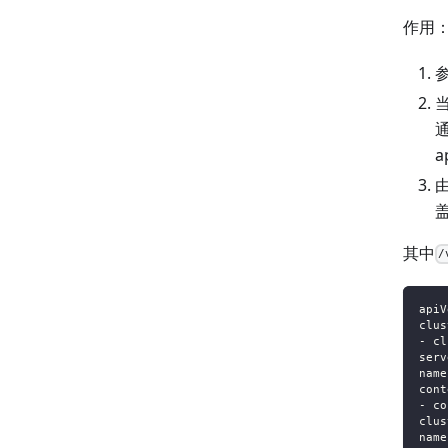
作用
参
当
通
a
由
其中
/
apiV
clus
- cl
serv
name
cont
- co
clus
name