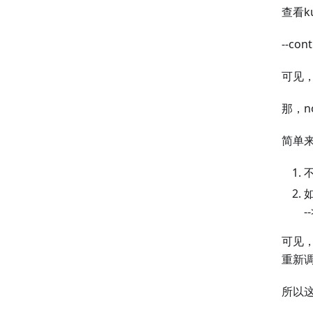
查看ku
--co
可见，s
那，no
简单
不
-
可见，
重新
所以这