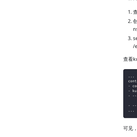
创
s
/
查看kub
...
cont
- co
- ku
- --
    
- --
...
可见，