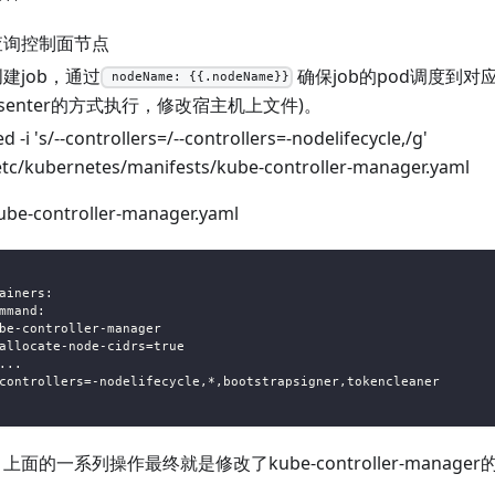
查询控制面节点
建job，通过
确保job的pod调度到对应
nodeName: {{.nodeName}}
nsenter的方式执行，修改宿主机上文件)。
ed -i 's/--controllers=/--controllers=-nodelifecycle,/g'
etc/kubernetes/manifests/kube-controller-manager.yaml
e-controller-manager.yaml
ainers:
mmand:
be-controller-manager
allocate-node-cidrs=true
...
controllers=-nodelifecycle,*,bootstrapsigner,tokencleaner
上面的一系列操作最终就是修改了kube-controller-manage