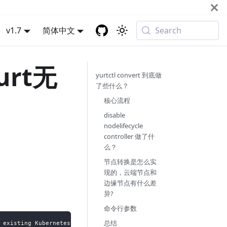
v1.7
简体中文
Search
urt无
yurtctl convert 到底做
了些什么？
核心流程
disable
nodelifecycle
controller 做了什
么？
节点转换是怎么实
现的，云端节点和
边缘节点有什么差
异?
命令行参数
总结
 existing Kubernetes cluster to an OpenYurt cluster