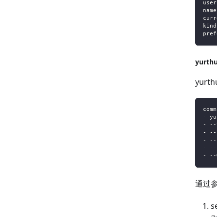
user
name
curr
kind
pref
yurt
yur
comm
- yu
- --
- --
- --
- --
- --
通过
s