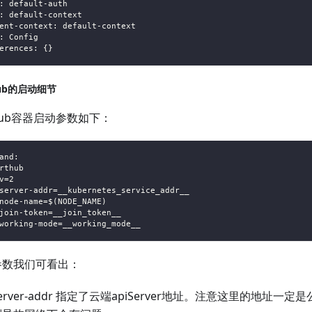
: default-auth
: default-context
ent-context: default-context
: Config
erences: {}
hub的启动细节
thub容器启动参数如下：
and:
rthub
v=2
server-addr=__kubernetes_service_addr__
node-name=$(NODE_NAME)
join-token=__join_token__
working-mode=__working_mode__
参数我们可看出：
erver-addr 指定了云端apiServer地址。注意这里的地址一