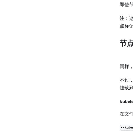
即使节
注：这
点标
节
同样
不过，
挂载
kube
在文件/
--kub