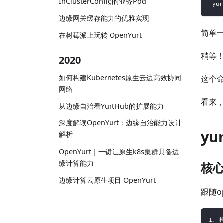
InClusterConfig的业务Pod
 yur
边缘网关缓存能力的优雅实现
简单一
在树莓派上玩转 OpenYurt
稍等！为什
2020
如何构建Kubernetes原生云边高效协同
这个
网络
看来
从边缘自治看YurtHub的扩展能力
深度解读OpenYurt：边缘自治能力设计
yu
解析
OpenYurt｜一键让原生k8s集群具备边
缘计算能力
核
边缘计算云原生项目 OpenYurt
跟随op
1. 