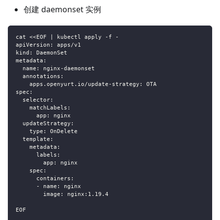
创建 daemonset 实例
cat <<EOF | kubectl apply -f -
apiVersion: apps/v1
kind: DaemonSet
metadata:
  name: nginx-daemonset
  annotations:
    apps.openyurt.io/update-strategy: OTA
spec:
  selector:
    matchLabels:
      app: nginx
  updateStrategy:
    type: OnDelete
  template:
    metadata:
      labels:
        app: nginx
    spec:
      containers:
      - name: nginx
        image: nginx:1.19.4
EOF