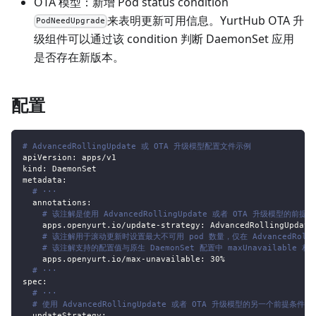
OTA 模型：新增 Pod status condition
来表明更新可用信息。YurtHub OTA 升
PodNeedUpgrade
级组件可以通过该 condition 判断 DaemonSet 应用
是否存在新版本。
配置
# AdvancedRollingUpdate 或 OTA 升级模型配置文件示例
apiVersion
:
 apps/v1
kind
:
 DaemonSet
metadata
:
# ···
annotations
:
# 该注解是使用 AdvancedRollingUpdate 或者 OTA 升级模型的前提条
apps.openyurt.io/update-strategy
:
 AdvancedRollingUpdate
# 该注解用于滚动更新时设置最大不可用 pod 数量，仅在 AdvancedRolli
# 该注解支持的配置值与原生 DaemonSet 配置中 maxUnavailable 
apps.openyurt.io/max-unavailable
:
 30%
# ···
spec
:
# ···
# 使用 AdvancedRollingUpdate 或者 OTA 升级模型的另一个前提条件是将 
updateStrategy
: