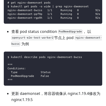
# get nginx-daemonset pods
$ kubectl get pods -o wide | grep nginx-daemonset
nginx-daemonset-bwzss   1/1     Running   0          92s   
nginx-daemonset-ppf9p   1/1     Running   0          92s   
nginx-daemonset-rgp9h   1/1     Running   0          92s   
查看 pod status condition
， 以
PodNeedUpgrade
节点上 pod
openyurt-e2e-test-worker2
nginx-daemonset-
为例
bwzss
$ kubectl describe pods nginx-daemonset-bwzss
***
Conditions:
  Type              Status
  PodNeedUpgrade    False
***
更新 daemonset，将容器镜像从 nginx:1.19.4修改为
nginx:1.19.5