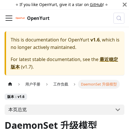
⭐️ If you like OpenYurt, give it a star on
GitHub
! ⭐️
OpenYurt
This is documentation for
OpenYurt
v1.6
, which is
no longer actively maintained.
For latest stable documentation, see the
最近稳定
版本
(
v1.7
).
用户手册
工作负载
DaemonSet 升级模型
版本：v1.6
本页总览
DaemonSet 升级模型