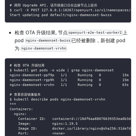
# 调用 Upgrade API, 该升级接口仅在边缘节点上提供
$ curl -X POST 127.0.0.1:10267/openyurt.io/v1/namespaces/de
Start updating pod default/nginx-daemonset-bwzss
检查 OTA 升级结果, 节点
上
openyurt-e2e-test-worker2
pod
已经被删除，新创建 pod
nginx-daemonset-bwzss
为
nginx-daemonset-vrvhn
# 检查 OTA 升级结果
$ kubectl get pods -o wide | grep nginx-daemonset
nginx-daemonset-ppf9p   1/1     Running   0          15m   
nginx-daemonset-rgp9h   1/1     Running   0          15m   
nginx-daemonset-vrvhn   1/1     Running   0          63s   
# 查看容器镜像版本
$ kubectl describe pods nginx-daemonset-vrvhn
***
Containers:
  nginx:
    Container ID:   containerd://18df6aa88076639353ea0b3d87
    Image:          nginx:1.19.5
    Image ID:       docker.io/library/nginx@sha256:31de7d2f
    Port:           <none>