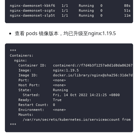
nginx-daemonset-kbkf6   1/1     Running   0          88s   
nginx-daemonset-scgtv   1/1     Running   0          51s   
nginx-daemonset-slp5t   1/1     Running   0          11m   
查看 pods 镜像版本，均已升级至nginx:1.19.5
***
Containers:
  nginx:
    Container ID:   containerd://f7d4b3f1257a0d1d8da862671c
    Image:          nginx:1.19.5
    Image ID:       docker.io/library/nginx@sha256:31de7d2f
    Port:           <none>
    Host Port:      <none>
    State:          Running
      Started:      Fri, 14 Oct 2022 14:21:25 +0800
    Ready:          True
    Restart Count:  0
    Environment:    <none>
    Mounts:
      /var/run/secrets/kubernetes.io/serviceaccount from ku
***