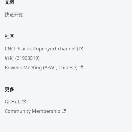
文档
快速开始
社区
CNCF Slack ( #openyurt channel )
钉钉 (31993519)
Bi-week Meeting (APAC, Chinese)
更多
GitHub
Community Membership