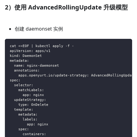
2）使用 AdvancedRollingUpdate 升级模型
创建 daemonset 实例
cat <<EOF | kubectl apply -f -
apiVersion: apps/v1
kind: DaemonSet
metadata:
  name: nginx-daemonset
  annotations:
    apps.openyurt.io/update-strategy: AdvancedRollingUpdate
spec:
  selector:
    matchLabels:
      app: nginx
  updateStrategy:
    type: OnDelete
  template:
    metadata:
      labels:
        app: nginx
    spec:
      containers: