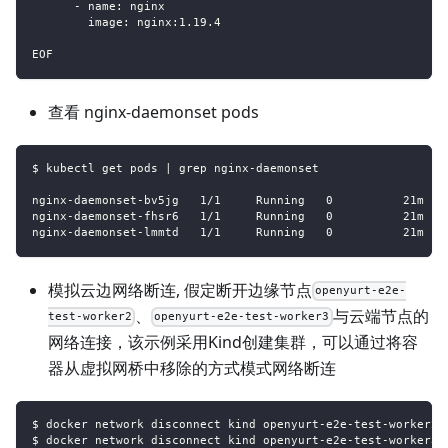
      - name: nginx
        image: nginx:1.19.4
EOF
查看 nginx-daemonset pods
$ kubectl get pods | grep nginx-daemonset
nginx-daemonset-bv5jg   1/1     Running   0          21m   
nginx-daemonset-fhsr6   1/1     Running   0          21m   
nginx-daemonset-lmmtd   1/1     Running   0          21m   
模拟云边网络断连, 假定断开边缘节点
openyurt-e2e-
、
与云端节点的
test-worker2
openyurt-e2e-test-worker3
网络连接，该示例采用Kind创建集群，可以通过将容
器从虚拟网桥中移除的方式模式网络断连
$ docker network disconnect kind openyurt-e2e-test-worker2
$ docker network disconnect kind openyurt-e2e-test-worker3