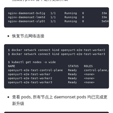
nginx-daemonset-bv5jg   1/1     Running   0          33m   
nginx-daemonset-lmmtd   1/1     Running   0          33m   
nginx-daemonset-slp5t   1/1     Running   0          5m54s 
恢复节点网络连接
$ docker network connect kind openyurt-e2e-test-worker2
$ docker network connect kind openyurt-e2e-test-worker3
$ kubectl get nodes -o wide
NAME                              STATUS   ROLES           
openyurt-e2e-test-control-plane   Ready    control-plane,ma
openyurt-e2e-test-worker          Ready    <none>          
openyurt-e2e-test-worker2         Ready    <none>          
openyurt-e2e-test-worker3         Ready    <none>          
查看 pods, 所有节点上 daemonset pods 均已完成更
新升级