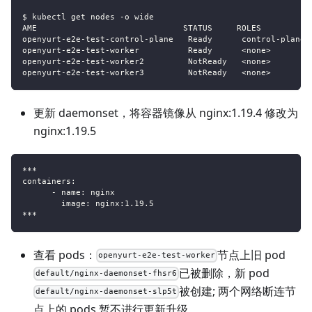
$ kubectl get nodes -o wide
AME                              STATUS     ROLES          
openyurt-e2e-test-control-plane   Ready      control-plane,
openyurt-e2e-test-worker          Ready      <none>        
openyurt-e2e-test-worker2         NotReady   <none>        
openyurt-e2e-test-worker3         NotReady   <none>        
更新 daemonset，将容器镜像从 nginx:1.19.4 修改为
nginx:1.19.5
***
containers:
      - name: nginx
        image: nginx:1.19.5
***
查看 pods：
节点上旧 pod
openyurt-e2e-test-worker
已被删除，新 pod
default/nginx-daemonset-fhsr6
被创建; 两个网络断连节
default/nginx-daemonset-slp5t
点上的 pods 暂不进行更新升级