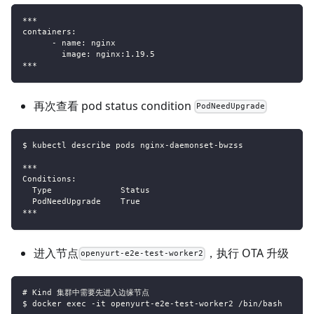
***
containers:
      - name: nginx
        image: nginx:1.19.5
***
再次查看 pod status condition
PodNeedUpgrade
$ kubectl describe pods nginx-daemonset-bwzss
***
Conditions:
  Type              Status
  PodNeedUpgrade    True
***
进入节点
，执行 OTA 升级
openyurt-e2e-test-worker2
# Kind 集群中需要先进入边缘节点
$ docker exec -it openyurt-e2e-test-worker2 /bin/bash