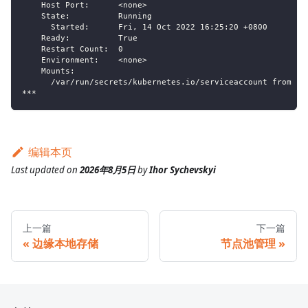
    Host Port:      <none>
    State:          Running
      Started:      Fri, 14 Oct 2022 16:25:20 +0800
    Ready:          True
    Restart Count:  0
    Environment:    <none>
    Mounts:
      /var/run/secrets/kubernetes.io/serviceaccount from ku
***
编辑本页
Last updated
on
2026年8月5日
by
Ihor Sychevskyi
上一篇
下一篇
边缘本地存储
节点池管理