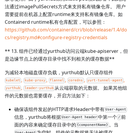
法通过imagePullSecrets方式来支持私有镜像仓库。 用户
需要提前在机器上配置runtime来支持私有镜像仓库。如
Containerd runtime私有仓库配置，可以参照：
https://github.com/containerd/cri/blob/release/1.4/do
cs/registry.md#configure-registry-credentials
** 13. 组件已经通过yurthub访问云端kube-apiserver，但
是边缘节点上的缓存目录中找不到相关的缓存数据**
为减轻本地磁盘缓存负载，yurthub默认只缓存组件
,
,
,
,
,
kubelet
kube-proxy
flannel
coredns
yurt-tunnel-agent
,
从云端获取的元数据。 如果其他组
yurthub
leader-yurthub
件的元数据也需要缓存，开启方法如下：
确保该组件发起的HTTP请求Header中带有
User-Agent
信息，yurthub将根据
中第一个
前
User-Agent header
/
面的内容来确定缓存目录中的
。当
{componentName}
为空时，组件的元数据将无法被缓存
User-Agent