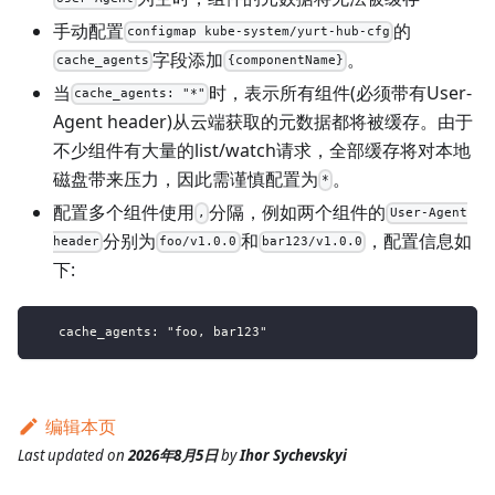
手动配置
的
configmap kube-system/yurt-hub-cfg
字段添加
。
cache_agents
{componentName}
当
时，表示所有组件(必须带有User-
cache_agents: "*"
Agent header)从云端获取的元数据都将被缓存。由于
不少组件有大量的list/watch请求，全部缓存将对本地
磁盘带来压力，因此需谨慎配置为
。
*
配置多个组件使用
分隔，例如两个组件的
,
User-Agent
分别为
和
，配置信息如
header
foo/v1.0.0
bar123/v1.0.0
下:
   cache_agents: "foo, bar123"
编辑本页
Last updated
on
2026年8月5日
by
Ihor Sychevskyi