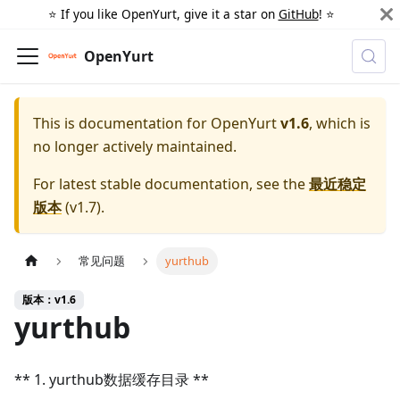
⭐️ If you like OpenYurt, give it a star on
GitHub
! ⭐️
OpenYurt
This is documentation for
OpenYurt
v1.6
, which is
no longer actively maintained.
For latest stable documentation, see the
最近稳定
版本
(
v1.7
).
常见问题
yurthub
版本：v1.6
yurthub
** 1. yurthub数据缓存目录 **