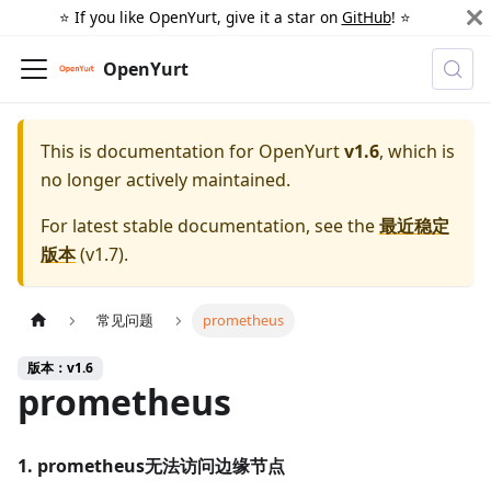
⭐️ If you like OpenYurt, give it a star on
GitHub
! ⭐️
OpenYurt
This is documentation for
OpenYurt
v1.6
, which is
no longer actively maintained.
For latest stable documentation, see the
最近稳定
版本
(
v1.7
).
常见问题
prometheus
版本：v1.6
prometheus
1. prometheus无法访问边缘节点