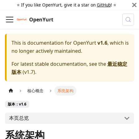
⭐️ If you like OpenYurt, give it a star on
GitHub
! ⭐️
OpenYurt
This is documentation for
OpenYurt
v1.6
, which is
no longer actively maintained.
For latest stable documentation, see the
最近稳定
版本
(
v1.7
).
核心概念
系统架构
版本：v1.6
本页总览
系统架构