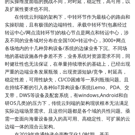
的实操维度面临的挑战不同，对时延，稳定性，高可用，以
及扩展性要求也不同。
在传统云到端的架构下，中转环节作为最核心的路由和
实操职能，且有极强的边端特性。承载中转环节(包裹经过
转运中心/网点流转环节)的核心节点是网点和转运中心，涉
及不同的业务域对分布在全国100+转运中心，3000+网点
各场地内的十几种异构设备/系统的边缘业务下沉。不同场
地的基础设施条件参差不齐，业务系统对资源需求不同，同
时健壮性也无法保证，在单量持续增长的基础上，已经出现
严重的边端业务发展瓶颈，出现资源短缺/竞争，时延高，
稳定性差，可用性缺失，CI/CD困难等一系列瓶颈问题。且
在持续不断的引入各种IoT异构设备/系统(Lemo、PDA、交
叉带，DWS等设备及配套系统，有windows,Android和自
研OS几类)的压力下，传统云到端的架构现状根本无法满足
实际边端场景需求。且这些问题都是各个域的共性问题。亟
需一套面向海量设备接入的高可用、高稳定性、可扩展的云
边端一体的混合云架构。
在2019年申通快递全面数字化1.0时期，基于