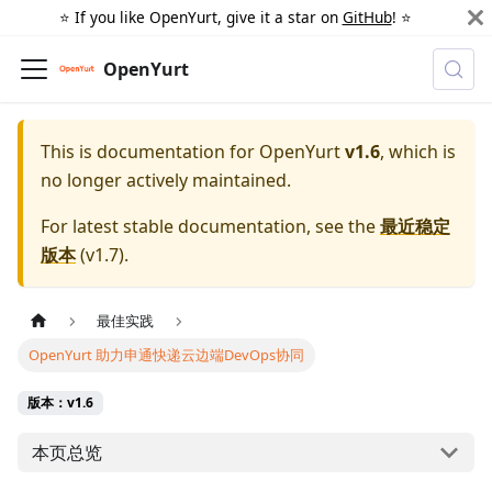
⭐️ If you like OpenYurt, give it a star on
GitHub
! ⭐️
OpenYurt
This is documentation for
OpenYurt
v1.6
, which is
no longer actively maintained.
For latest stable documentation, see the
最近稳定
版本
(
v1.7
).
最佳实践
OpenYurt 助力申通快递云边端DevOps协同
版本：v1.6
本页总览