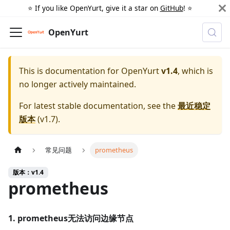
⭐️ If you like OpenYurt, give it a star on
GitHub
! ⭐️
OpenYurt
This is documentation for
OpenYurt
v1.4
, which is
no longer actively maintained.
For latest stable documentation, see the
最近稳定
版本
(
v1.7
).
常见问题
prometheus
版本：v1.4
prometheus
1. prometheus无法访问边缘节点