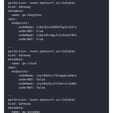
apiVersion: raven.openyurt.io/v1alpha1
kind: Gateway
metadata:
  name: gw-hangzhou
spec:
  endpoints:
    - nodeName: izbp15inok0kbfkg3in52rz
      underNAT: true
    - nodeName: izbp14hrmgyfx2n3xdsl0hz
      underNAT: true
---
apiVersion: raven.openyurt.io/v1alpha1
kind: Gateway
metadata:
  name: gw-cloud
spec:
  endpoints:
    - nodeName: izwz9dohcv74iegqecp4axz
      underNAT: false
    - nodeName: izwz9ey0js5z7mornclpd6z
      underNAT: false
---
apiVersion: raven.openyurt.io/v1alpha1
kind: Gateway
metadata:
  name: gw-qingdao