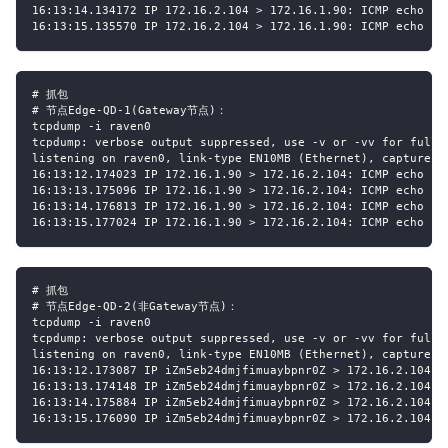
16:13:14.134172 IP 172.16.2.104 > 172.16.1.90: ICMP echo re
16:13:15.135570 IP 172.16.2.104 > 172.16.1.90: ICMP echo re
# 抓包
# 节点Edge-QD-1(Gateway节点)：
tcpdump -i raven0
tcpdump: verbose output suppressed, use -v or -vv for full 
listening on raven0, link-type EN10MB (Ethernet), capture s
16:13:12.174023 IP 172.16.1.90 > 172.16.2.104: ICMP echo re
16:13:13.175096 IP 172.16.1.90 > 172.16.2.104: ICMP echo re
16:13:14.176813 IP 172.16.1.90 > 172.16.2.104: ICMP echo re
16:13:15.177024 IP 172.16.1.90 > 172.16.2.104: ICMP echo re
# 抓包
# 节点Edge-QD-2(非Gateway节点)：
tcpdump -i raven0
tcpdump: verbose output suppressed, use -v or -vv for full 
listening on raven0, link-type EN10MB (Ethernet), capture s
16:13:12.173087 IP iZm5eb24dmjfimuaybpnr0Z > 172.16.2.104: 
16:13:13.174148 IP iZm5eb24dmjfimuaybpnr0Z > 172.16.2.104: 
16:13:14.175884 IP iZm5eb24dmjfimuaybpnr0Z > 172.16.2.104: 
16:13:15.176090 IP iZm5eb24dmjfimuaybpnr0Z > 172.16.2.104: 