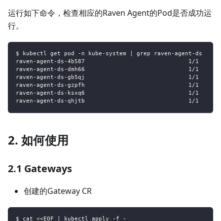
运行如下命令，检查相应的Raven Agent的Pod是否成功运
行。
$ kubectl get pod -n kube-system | grep raven-agent-ds
raven-agent-ds-4b587                              1/1     R
raven-agent-ds-dmh66                              1/1     R
raven-agent-ds-gb5qj                              1/1     R
raven-agent-ds-gzpfh                              1/1     R
raven-agent-ds-ksxq6                              1/1     R
raven-agent-ds-qhjtb                              1/1     R
2. 如何使用
2.1 Gateways
创建的Gateway CR
$ cat <<EOF | kubectl apply -f -