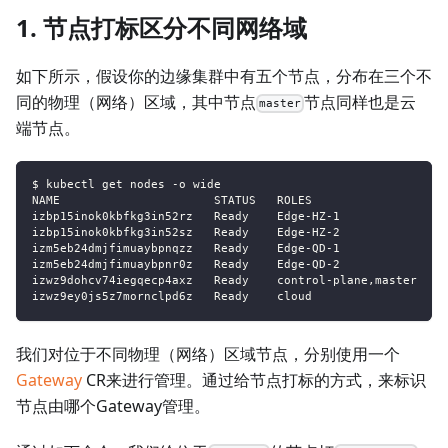
1. 节点打标区分不同网络域
如下所示，假设你的边缘集群中有五个节点，分布在三个不
同的物理（网络）区域，其中节点
节点同样也是云
master
端节点。
$ kubectl get nodes -o wide
NAME                      STATUS   ROLES                  A
izbp15inok0kbfkg3in52rz   Ready    Edge-HZ-1              2
izbp15inok0kbfkg3in52sz   Ready    Edge-HZ-2              2
izm5eb24dmjfimuaybpnqzz   Ready    Edge-QD-1              2
izm5eb24dmjfimuaybpnr0z   Ready    Edge-QD-2              2
izwz9dohcv74iegqecp4axz   Ready    control-plane,master   5
izwz9ey0js5z7mornclpd6z   Ready    cloud                  3
我们对位于不同物理（网络）区域节点，分别使用一个
Gateway
CR来进行管理。通过给节点打标的方式，来标识
节点由哪个Gateway管理。