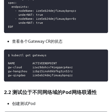
spec:
  endpoints:
    - nodeName: izm5eb24dmjfimuaybpnqzz
      underNAT: true
    - nodeName: izm5eb24dmjfimuaybpnr0z
      underNAT: true
EOF
查看各个Gateway CR的状态
$ kubectl get gateways
NAME          ACTIVEENDPOINT
gw-cloud      izwz9dohcv74iegqecp4axz
gw-hangzhou   izbp15inok0kbfkg3in52rz
gw-qingdao    izm5eb24dmjfimuaybpnqzz
2.2 测试位于不同网络域的Pod网络联通性
创建测试Pod