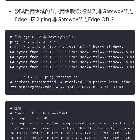
测试跨网络域的节点网络联通: 登陆到非Gateway节点
Edge-HZ-2 ping 非Gateway节点Edge-QD-2
# 节点Edge-HZ-2(非Gateway节点)：
ping 172.16.1.90 -c 4
PING 172.16.1.90 (172.16.1.90) 56(84) bytes of data.
64 bytes from 172.16.1.90: icmp_seq=1 ttl=61 time=77.5 ms
64 bytes from 172.16.1.90: icmp_seq=2 ttl=61 time=77.3 ms
64 bytes from 172.16.1.90: icmp_seq=3 ttl=61 time=78.5 ms
64 bytes from 172.16.1.90: icmp_seq=4 ttl=61 time=77.3 ms
--- 172.16.1.90 ping statistics ---
4 packets transmitted, 4 received, 0% packet loss, time 300
rtt min/avg/max/mdev = 77.314/77.682/78.531/0.533 ms
# 抓包
# 节点Edge-HZ-1(Gateway节点)：
tcpdump -i raven0
tcpdump: verbose output suppressed, use -v or -vv for full 
listening on raven0, link-type EN10MB (Ethernet), capture s
16:13:12.132496 IP 172.16.2.104 > 172.16.1.90: ICMP echo re
16:13:13.133606 IP 172.16.2.104 > 172.16.1.90: ICMP echo re