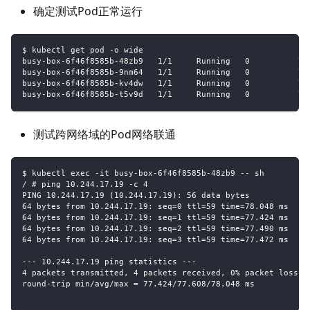
确定测试Pod正常运行
$ kubectl get pod -o wide
busy-box-6f46f8585b-48zb9   1/1     Running   0          76
busy-box-6f46f8585b-9nm64   1/1     Running   0          76
busy-box-6f46f8585b-kv4dw   1/1     Running   0          76
busy-box-6f46f8585b-t5v9d   1/1     Running   0          76
测试跨网络域的Pod网络联通
$ kubectl exec -it busy-box-6f46f8585b-48zb9 -- sh
/ # ping 10.244.17.19 -c 4
PING 10.244.17.19 (10.244.17.19): 56 data bytes
64 bytes from 10.244.17.19: seq=0 ttl=59 time=78.048 ms
64 bytes from 10.244.17.19: seq=1 ttl=59 time=77.424 ms
64 bytes from 10.244.17.19: seq=2 ttl=59 time=77.490 ms
64 bytes from 10.244.17.19: seq=3 ttl=59 time=77.472 ms
--- 10.244.17.19 ping statistics ---
4 packets transmitted, 4 packets received, 0% packet loss
round-trip min/avg/max = 77.424/77.608/78.048 ms