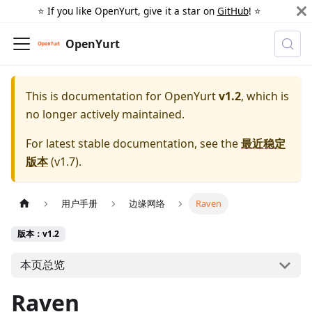
⭐️ If you like OpenYurt, give it a star on
GitHub
! ⭐️
OpenYurt
This is documentation for
OpenYurt
v1.2
, which is
no longer actively maintained.
For latest stable documentation, see the
最近稳定
版本
(
v1.7
).
用户手册
边缘网络
Raven
版本：v1.2
本页总览
Raven