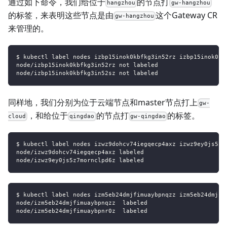
通过如下命令，我们给位于
的节点打
hangzhou
gw-hangzhou
的标签，来表明这些节点是由
这个Gateway CR
gw-hangzhou
来管理的。
$ kubectl label nodes izbp15inok0kbfkg3in52rz izbp15inok0kb
node/izbp15inok0kbfkg3in52rz not labeled
node/izbp15inok0kbfkg3in52sz not labeled
同样地，我们分别为位于云端节点和master节点打上
gw-
，和给位于
的节点打
的标签。
cloud
qingdao
gw-qingdao
$ kubectl label nodes izwz9dohcv74iegqecp4axz izwz9ey0js5z7
node/izwz9dohcv74iegqecp4axz labeled
node/izwz9ey0js5z7mornclpd6z labeled
$ kubectl label nodes izm5eb24dmjfimuaybpnqzz izm5eb24dmjfi
node/izm5eb24dmjfimuaybpnqzz  labeled
node/izm5eb24dmjfimuaybpnr0z  labeled