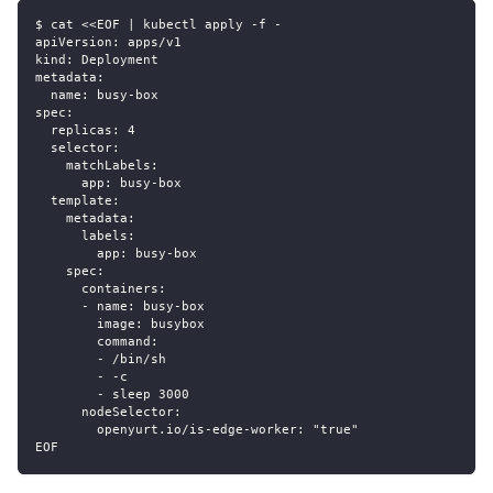
$ cat <<EOF | kubectl apply -f -
apiVersion: apps/v1
kind: Deployment
metadata:
  name: busy-box
spec:
  replicas: 4
  selector:
    matchLabels:
      app: busy-box
  template:
    metadata:
      labels:
        app: busy-box
    spec:
      containers:
      - name: busy-box
        image: busybox
        command:
        - /bin/sh
        - -c
        - sleep 3000
      nodeSelector:
        openyurt.io/is-edge-worker: "true"
EOF