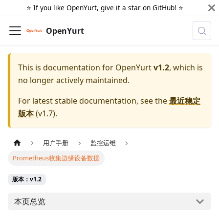
⭐️ If you like OpenYurt, give it a star on
GitHub
! ⭐️
OpenYurt
This is documentation for
OpenYurt
v1.2
, which is
no longer actively maintained.
For latest stable documentation, see the
最近稳定
版本
(
v1.7
).
用户手册
监控运维
Prometheus收集边缘设备数据
版本：v1.2
本页总览