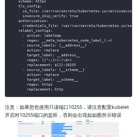
scheme
:
 https
tls_config
:
ca_file
:
 /var/run/secrets/kubernetes.io/serviceaccoun
insecure_skip_verify
:
true
authorization
:
credentials_file
:
 /var/run/secrets/kubernetes.io/serv
relabel_configs
:
-
action
:
 labelmap
regex
:
 __meta_kubernetes_node_label_(.+)
-
source_labels
:
[
__address__
]
action
:
 replace
target_label
:
 __address__
regex
:
 (
[
^
:
;
]
+)
:
(\d+)
replacement
:
 $
{
1
}
:
10255
-
source_labels
:
[
__scheme__
]
action
:
 replace
target_label
:
 __scheme__
regex
:
 https
replacement
:
 http
注意：如果您也使用只读端口10255，请注意配置kubelet
开启对10255端口的监听，否则会出现如如图所示错误