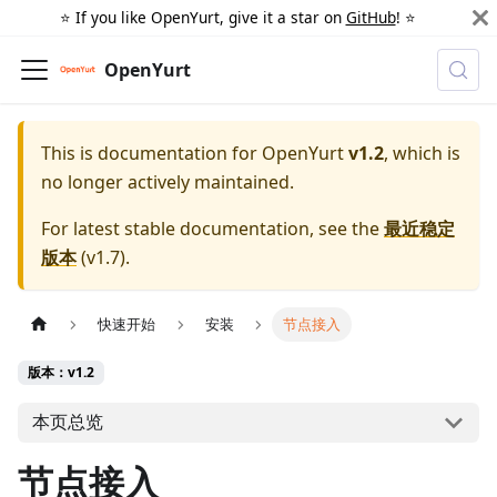
⭐️ If you like OpenYurt, give it a star on
GitHub
! ⭐️
OpenYurt
This is documentation for
OpenYurt
v1.2
, which is
no longer actively maintained.
For latest stable documentation, see the
最近稳定
版本
(
v1.7
).
快速开始
安装
节点接入
版本：v1.2
本页总览
节点接入