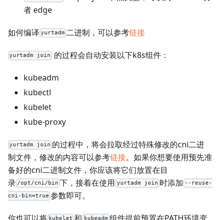
者 edge
如何编译
二进制，可以参考
链接
yurtadm
的过程会自动安装以下k8s组件：
yurtadm join
kubeadm
kubectl
kubelet
kube-proxy
的过程中，将会拉取经过特殊修改的cni二进
yurtadm join
制文件，修改的内容可以参考
链接
。如果你想要使用预先准
备好的cni二进制文件，你应该将它们放置在目
录
下，接着在使用
时添加
/opt/cni/bin
yurtadm join
--reuse-
参数即可。
cni-bin=true
你也可以将
和
组件提前预置在PATH环境变
kubelet
kubeadm