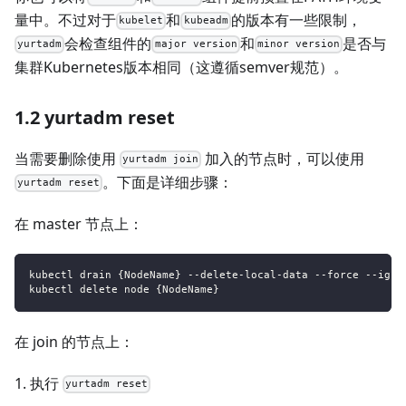
量中。不过对于
和
的版本有一些限制，
kubelet
kubeadm
会检查组件的
和
是否与
yurtadm
major version
minor version
集群Kubernetes版本相同（这遵循semver规范）。
1.2 yurtadm reset
当需要删除使用
加入的节点时，可以使用
yurtadm join
。下面是详细步骤：
yurtadm reset
在 master 节点上：
kubectl drain {NodeName} --delete-local-data --force --igno
kubectl delete node {NodeName}
在 join 的节点上：
1. 执行
yurtadm reset