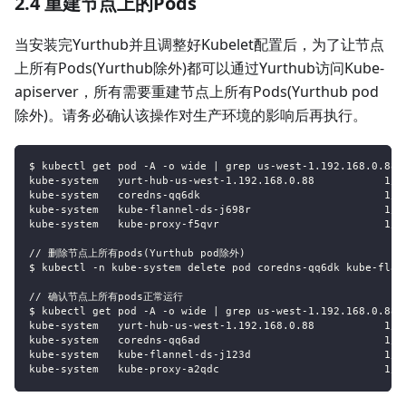
2.4 重建节点上的Pods
当安装完Yurthub并且调整好Kubelet配置后，为了让节点
上所有Pods(Yurthub除外)都可以通过Yurthub访问Kube-
apiserver，所有需要重建节点上所有Pods(Yurthub pod
除外)。请务必确认该操作对生产环境的影响后再执行。
$ kubectl get pod -A -o wide | grep us-west-1.192.168.0.88
kube-system   yurt-hub-us-west-1.192.168.0.88           1/1
kube-system   coredns-qq6dk                             1/1
kube-system   kube-flannel-ds-j698r                     1/1
kube-system   kube-proxy-f5qvr                          1/1
// 删除节点上所有pods(Yurthub pod除外)
$ kubectl -n kube-system delete pod coredns-qq6dk kube-flan
// 确认节点上所有pods正常运行
$ kubectl get pod -A -o wide | grep us-west-1.192.168.0.88
kube-system   yurt-hub-us-west-1.192.168.0.88           1/1
kube-system   coredns-qq6ad                             1/1
kube-system   kube-flannel-ds-j123d                     1/1
kube-system   kube-proxy-a2qdc                          1/1