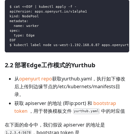
$ cat <<EOF | kubectl apply -f -
apiVersion: apps.openyurt.io/v1alpha1
kind: NodePool
metadata:
  name: worker
spec:
  type: Edge
EOF
$ kubectl label node us-west-1.192.168.0.87 apps.openyurt.i
2.2 部署Edge工作模式的Yurthub
从
openyurt repo
获取yurthub.yaml，执行如下修改
后上传到边缘节点的/etc/kubernets/manifests目
录。
获取 apiserver 的地址 (即ip
:port
) 和
bootstrap
token
，用于替换模板文件
中的对应值
yurthub.yaml
在下面的命令中，我们假设 apiserver 的地址是
，bootstrap token 是
1.2.3.4:5678