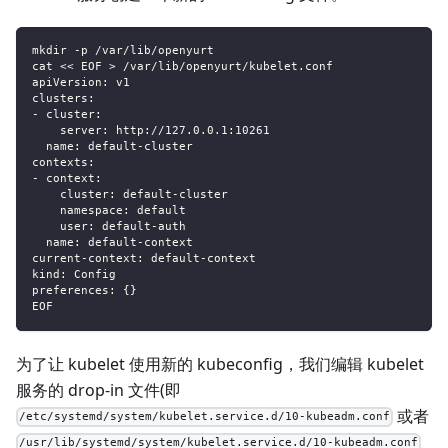
mkdir -p /var/lib/openyurt
cat << EOF > /var/lib/openyurt/kubelet.conf
apiVersion: v1
clusters:
- cluster:
    server: http://127.0.0.1:10261
  name: default-cluster
contexts:
- context:
    cluster: default-cluster
    namespace: default
    user: default-auth
  name: default-context
current-context: default-context
kind: Config
preferences: {}
EOF
为了让 kubelet 使用新的 kubeconfig，我们编辑 kubelet
服务的 drop-in 文件(即
或者
/etc/systemd/system/kubelet.service.d/10-kubeadm.conf
/usr/lib/systemd/system/kubelet.service.d/10-kubeadm.conf