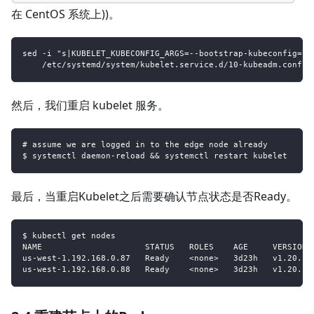
在 CentOS 系统上))。
sed -i "s|KUBELET_KUBECONFIG_ARGS=--bootstrap-kubeconfig=\/
    /etc/systemd/system/kubelet.service.d/10-kubeadm.conf
然后，我们重启 kubelet 服务。
# assume we are logged in to the edge node already
$ systemctl daemon-reload && systemctl restart kubelet
最后，当重启Kubelet之后需要确认节点状态是否Ready。
$ kubectl get nodes
NAME                     STATUS   ROLES    AGE     VERSION
us-west-1.192.168.0.87   Ready    <none>   3d23h   v1.20.11
us-west-1.192.168.0.88   Ready    <none>   3d23h   v1.20.11