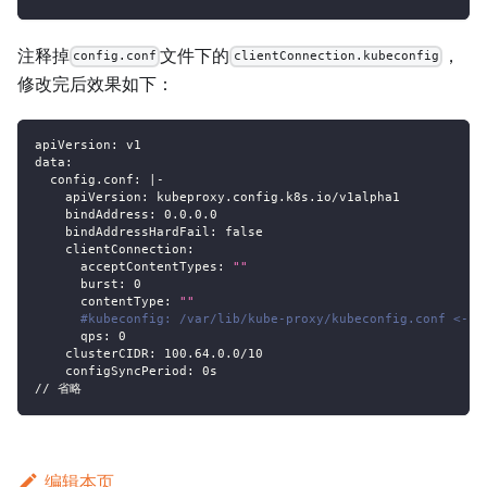
注释掉
文件下的
，
config.conf
clientConnection.kubeconfig
修改完后效果如下：
apiVersion
:
 v1
data
:
config.conf
:
|
-
apiVersion
:
 kubeproxy.config.k8s.io/v1alpha1
bindAddress
:
 0.0.0.0
bindAddressHardFail
:
false
clientConnection
:
acceptContentTypes
:
""
burst
:
0
contentType
:
""
#kubeconfig: /var/lib/kube-proxy/kubeconfig.conf <
qps
:
0
clusterCIDR
:
 100.64.0.0/10
configSyncPeriod
:
 0s
// 省略
编辑本页