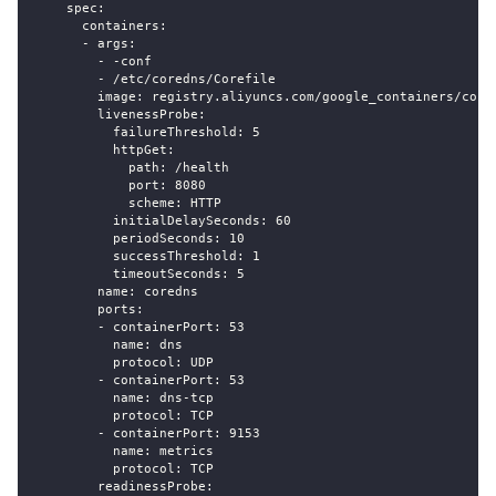
spec
:
containers
:
-
args
:
-
-
conf
-
 /etc/coredns/Corefile
image
:
 registry.aliyuncs.com/google_containers/core
livenessProbe
:
failureThreshold
:
5
httpGet
:
path
:
 /health
port
:
8080
scheme
:
 HTTP
initialDelaySeconds
:
60
periodSeconds
:
10
successThreshold
:
1
timeoutSeconds
:
5
name
:
 coredns
ports
:
-
containerPort
:
53
name
:
 dns
protocol
:
 UDP
-
containerPort
:
53
name
:
 dns
-
tcp
protocol
:
 TCP
-
containerPort
:
9153
name
:
 metrics
protocol
:
 TCP
readinessProbe
: