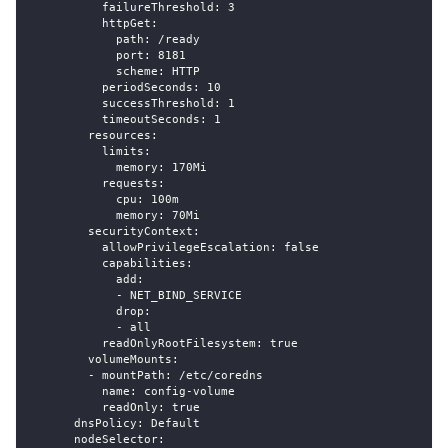
failureThreshold
:
3
httpGet
:
path
:
 /ready
port
:
8181
scheme
:
 HTTP
periodSeconds
:
10
successThreshold
:
1
timeoutSeconds
:
1
resources
:
limits
:
memory
:
 170Mi
requests
:
cpu
:
 100m
memory
:
 70Mi
securityContext
:
allowPrivilegeEscalation
:
false
capabilities
:
add
:
-
 NET_BIND_SERVICE
drop
:
-
 all
readOnlyRootFilesystem
:
true
volumeMounts
:
-
mountPath
:
 /etc/coredns
name
:
 config
-
volume
readOnly
:
true
dnsPolicy
:
 Default
nodeSelector
: