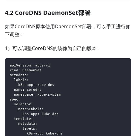
4.2 CoreDNS DaemonSet部署
如果CoreDNS原本使用DaemonSet部署，可以手工进行如
下调整：
1）可以调整CoreDNS的镜像为自己的版本；
apiVersion
:
 apps/v1
kind
:
 DaemonSet
metadata
:
labels
:
k8s-app
:
 kube
-
dns
name
:
 coredns
namespace
:
 kube
-
system
spec
:
selector
:
matchLabels
:
k8s-app
:
 kube
-
dns
template
:
metadata
:
labels
:
k8s-app
:
 kube
-
dns