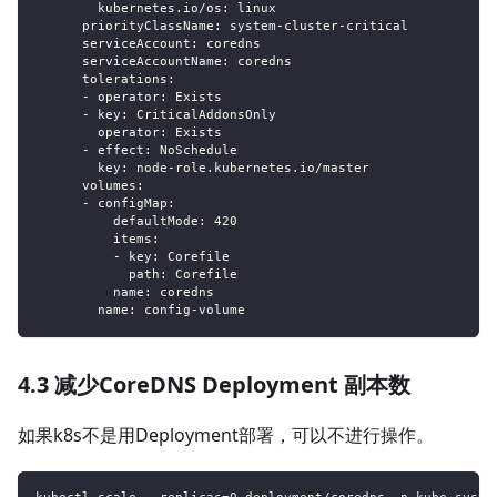
kubernetes.io/os
:
 linux
priorityClassName
:
 system
-
cluster
-
critical
serviceAccount
:
 coredns
serviceAccountName
:
 coredns
tolerations
:
-
operator
:
 Exists
-
key
:
 CriticalAddonsOnly
operator
:
 Exists
-
effect
:
 NoSchedule
key
:
 node
-
role.kubernetes.io/master
volumes
:
-
configMap
:
defaultMode
:
420
items
:
-
key
:
 Corefile
path
:
 Corefile
name
:
 coredns
name
:
 config
-
volume
4.3 减少CoreDNS Deployment 副本数
如果k8s不是用Deployment部署，可以不进行操作。