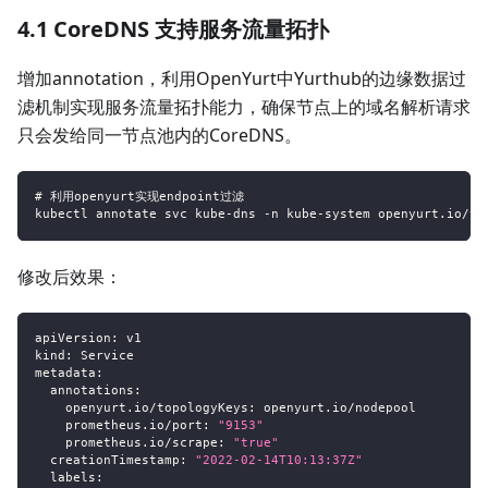
4.1 CoreDNS 支持服务流量拓扑
增加annotation，利用OpenYurt中Yurthub的边缘数据过
滤机制实现服务流量拓扑能力，确保节点上的域名解析请求
只会发给同一节点池内的CoreDNS。
# 利用openyurt实现endpoint过滤
kubectl annotate svc kube-dns -n kube-system openyurt.io/to
修改后效果：
apiVersion
:
 v1
kind
:
 Service
metadata
:
annotations
:
openyurt.io/topologyKeys
:
 openyurt.io/nodepool
prometheus.io/port
:
"9153"
prometheus.io/scrape
:
"true"
creationTimestamp
:
"2022-02-14T10:13:37Z"
labels
: