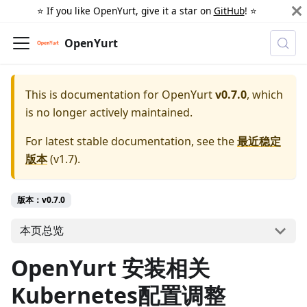
⭐️ If you like OpenYurt, give it a star on
GitHub
! ⭐️
OpenYurt
This is documentation for
OpenYurt
v0.7.0
, which
is no longer actively maintained.
For latest stable documentation, see the
最近稳定
版本
(
v1.7
).
版本：v0.7.0
本页总览
OpenYurt 安装相关
Kubernetes配置调整