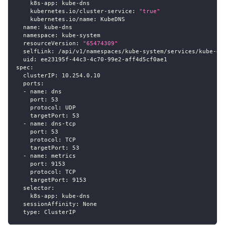
k8s-app
:
 kube
-
dns
kubernetes.io/cluster-service
:
"true"
kubernetes.io/name
:
 KubeDNS
name
:
 kube
-
dns
namespace
:
 kube
-
system
resourceVersion
:
"65474309"
selfLink
:
 /api/v1/namespaces/kube
-
system/services/kube
-
dn
uid
:
 ee23195f
-
44c3
-
4c70
-
99e2
-
aff4d5cf0ae1
spec
:
clusterIP
:
 10.254.0.10
ports
:
-
name
:
 dns
port
:
53
protocol
:
 UDP
targetPort
:
53
-
name
:
 dns
-
tcp
port
:
53
protocol
:
 TCP
targetPort
:
53
-
name
:
 metrics
port
:
9153
protocol
:
 TCP
targetPort
:
9153
selector
:
k8s-app
:
 kube
-
dns
sessionAffinity
:
 None
type
:
 ClusterIP