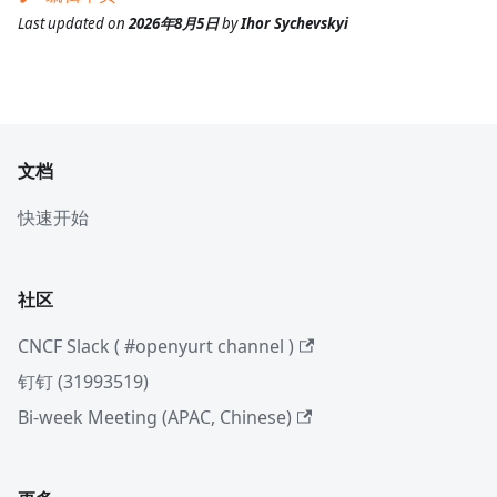
Last updated
on
2026年8月5日
by
Ihor Sychevskyi
文档
快速开始
社区
CNCF Slack ( #openyurt channel )
钉钉 (31993519)
Bi-week Meeting (APAC, Chinese)