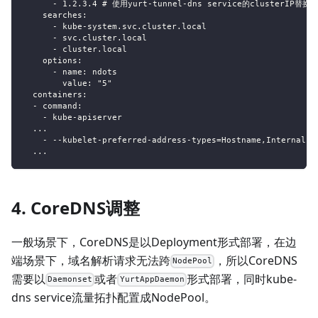
      - 1.2.3.4 # 使用yurt-tunnel-dns service的clusterIP替换
    searches:
      - kube-system.svc.cluster.local
      - svc.cluster.local
      - cluster.local
    options:
      - name: ndots
        value: "5"
  containers:
  - command:
    - kube-apiserver
  ...
    - --kubelet-preferred-address-types=Hostname,Internal
  ...
4. CoreDNS调整
一般场景下，CoreDNS是以Deployment形式部署，在边
端场景下，域名解析请求无法跨
，所以CoreDNS
NodePool
需要以
或者
形式部署，同时kube-
Daemonset
YurtAppDaemon
dns service流量拓扑配置成NodePool。