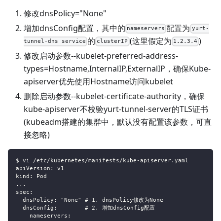
修改dnsPolicy="None"
增加dnsConfig配置，其中的
配置为
nameservers
yurt-
的
(这里假定为
)
tunnel-dns service
clusterIP
1.2.3.4
修改启动参数--kubelet-preferred-address-
types=Hostname,InternalIP,ExternalIP，确保Kube-
apiserver优先使用Hostname访问kubelet
删除启动参数--kubelet-certificate-authority，确保
kube-apiserver不校验yurt-tunnel-server的TLS证书
(kubeadm搭建的集群中，默认没有配置该参数，可直
接忽略)
$ vi /etc/kubernetes/manifests/kube-apiserver.yaml
apiVersion: v1
kind: Pod
...
spec:
  dnsPolicy: "None" # 1. dnsPolicy修改为None
  dnsConfig:        # 2. 增加dnsConfig配置
    nameservers: