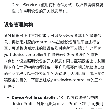
DeviceService（使用何种通信方式）以及设备特有属
性（如照明设备的开关状态等）。
设备管理架构
通过抽象出上述三种CRD，可以反应出设备基本的状态信
息，再使用对应的controller与边缘设备管理平台进行交
互，可以将边侧发现的端设备及时映射至云端；与此同时，
yurt-device-controller组件将云端针对设备属性的修改
（例如：设置照明设备的开关状态）同步至端设备上，从而
影响真实世界中的物理设备。用户只需要声明式地修改CRs
的相应字段，以一种云原生的方式即可达到运维、管理复杂
端设备的目的，下面是组成yurt-device-controller的三个
组件：
DeviceProfile controller
: 它可以将边缘平台中的
deviceProfile 对象抽象为 deviceProfile CR 并同步到