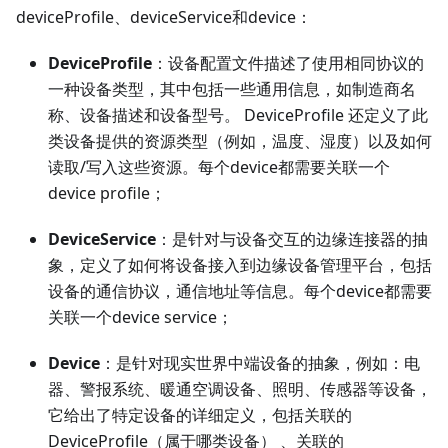
deviceProfile、deviceService和device：
DeviceProfile
：设备配置文件描述了使用相同协议的
一种设备类型，其中包括一些通用信息，如制造商名
称、设备描述和设备型号。 DeviceProfile 还定义了此
类设备提供的资源类型（例如，温度、湿度）以及如何
读取/写入这些资源。每个device都需要关联一个
device profile；
DeviceService
：是针对与设备交互的边缘连接器的抽
象，定义了如何将设备接入到边缘设备管理平台，包括
设备的通信协议，通信地址等信息。每个device都需要
关联一个device service；
Device
：是针对现实世界中端设备的抽象，例如：电
器、警报系统、暖通空调设备、照明、传感器等设备，
它给出了特定设备的详细定义，包括关联的
DeviceProfile（属于哪类设备） 、关联的