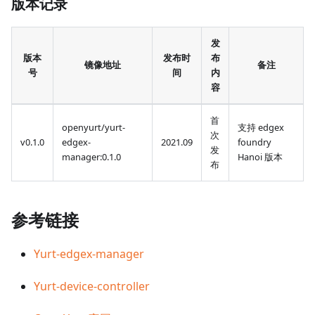
版本记录
发
版本
发布时
布
镜像地址
备注
号
间
内
容
首
openyurt/yurt-
支持 edgex
次
v0.1.0
edgex-
2021.09
foundry
发
manager:0.1.0
Hanoi 版本
布
参考链接
Yurt-edgex-manager
Yurt-device-controller