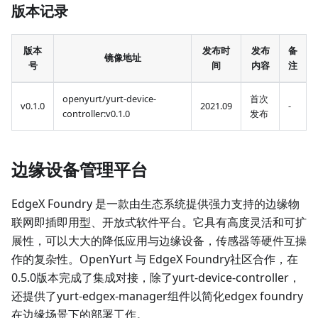
版本记录
版本
发布时
发布
备
镜像地址
号
间
内容
注
openyurt/yurt-device-
首次
v0.1.0
2021.09
-
controller
:v0
.1.0
发布
边缘设备管理平台
EdgeX Foundry 是一款由生态系统提供强力支持的边缘物
联网即插即用型、开放式软件平台。它具有高度灵活和可扩
展性，可以大大的降低应用与边缘设备，传感器等硬件互操
作的复杂性。OpenYurt 与 EdgeX Foundry社区合作，在
0.5.0版本完成了集成对接，除了yurt-device-controller，
还提供了yurt-edgex-manager组件以简化edgex foundry
在边缘场景下的部署工作。