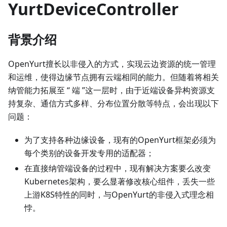
YurtDeviceController
背景介绍
OpenYurt擅长以非侵入的方式，实现云边资源的统一管理
和运维，使得边缘节点拥有云端相同的能力。但随着将相关
纳管能力拓展至 “ 端 ”这一层时，由于近端设备异构资源支
持复杂、通信方式多样、分布位置分散等特点，会出现以下
问题：
为了支持各种边缘设备，现有的OpenYurt框架必须为
每个类别的设备开发专用的适配器；
在直接纳管端设备的过程中，现有解决方案要么改变
Kubernetes架构，要么显著修改核心组件，丢失一些
上游K8S特性的同时，与OpenYurt的非侵入式理念相
悖。