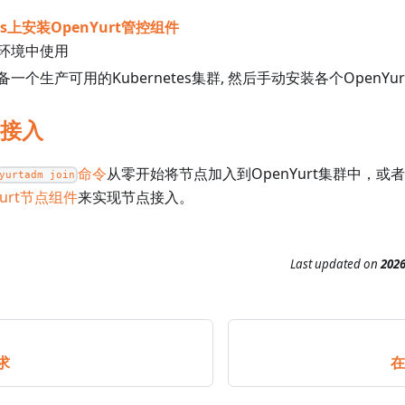
tes上安装OpenYurt管控组件
环境中使用
一个生产可用的Kubernetes集群, 然后手动安装各个OpenYu
接入
命令
从零开始将节点加入到OpenYurt集群中，或
yurtadm join
urt节点组件
来实现节点接入。
Last updated
on
202
求
在