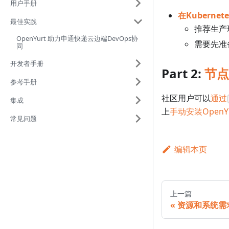
用户手册
在Kuberne
最佳实践
推荐生产
OpenYurt 助力申通快递云边端DevOps协
需要先准备
同
开发者手册
Part 2:
节点
参考手册
社区用户可以
通过
集成
上
手动安装OpenY
常见问题
编辑本页
上一篇
资源和系统需