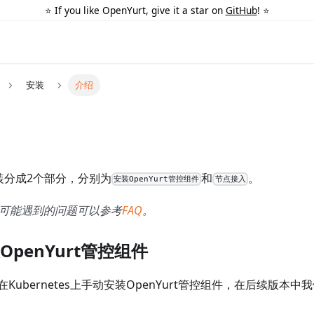
⭐️ If you like OpenYurt, give it a star on
GitHub
! ⭐️
安装
介绍
群安装分成2个部分，分别为
和
。
安装OpenYurt管控组件
节点接入
可能遇到的问题可以参考
FAQ
。
安装OpenYurt管控组件
Kubernetes上手动安装OpenYurt管控组件，在后续版本