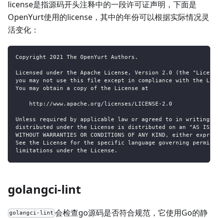
license是指源码开头注释中的一段许可证声明，下面是
OpenYurt使用的license，其中的年份可以根据实际情况灵
活变化：
Copyright 2021 The OpenYurt Authors.
Licensed under the Apache License, Version 2.0 (the "Licens
you may not use this file except in compliance with the Lic
You may obtain a copy of the License at
    http://www.apache.org/licenses/LICENSE-2.0
Unless required by applicable law or agreed to in writing, 
distributed under the License is distributed on an "AS IS" 
WITHOUT WARRANTIES OR CONDITIONS OF ANY KIND, either expres
See the License for the specific language governing permiss
limitations under the License.
golangci-lint
会检查go源码是否符合规范，它使用Go的静
golangci-lint