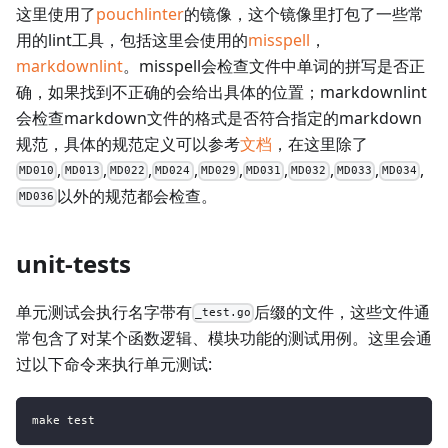
这里使用了
pouchlinter
的镜像，这个镜像里打包了一些常
用的lint工具，包括这里会使用的
misspell
，
markdownlint
。misspell会检查文件中单词的拼写是否正
确，如果找到不正确的会给出具体的位置；markdownlint
会检查markdown文件的格式是否符合指定的markdown
规范，具体的规范定义可以参考
文档
，在这里除了
,
,
,
,
,
,
,
,
,
MD010
MD013
MD022
MD024
MD029
MD031
MD032
MD033
MD034
以外的规范都会检查。
MD036
unit-tests
单元测试会执行名字带有
后缀的文件，这些文件通
_test.go
常包含了对某个函数逻辑、模块功能的测试用例。这里会通
过以下命令来执行单元测试:
make test