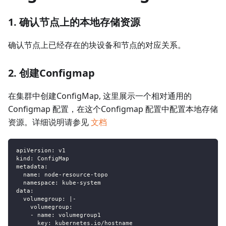
1. 确认节点上的本地存储资源
确认节点上已经存在的块设备和节点的对应关系。
2. 创建Configmap
在集群中创建ConfigMap, 这里展示一个相对通用的
Configmap 配置，在这个Configmap 配置中配置本地存储
资源。详细说明请参见
文档
apiVersion
:
 v1
kind
:
 ConfigMap
metadata
:
name
:
 node
-
resource
-
topo
namespace
:
 kube
-
system
data
:
volumegroup
:
|
-
volumegroup
:
-
name
:
 volumegroup1
key
:
 kubernetes.io/hostname