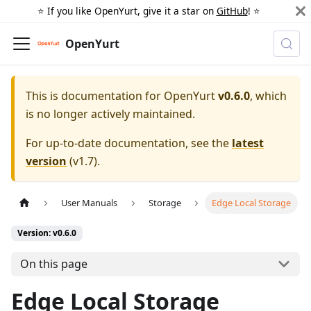
⭐️ If you like OpenYurt, give it a star on
GitHub
! ⭐️
OpenYurt
This is documentation for
OpenYurt
v0.6.0
, which
is no longer actively maintained.
For up-to-date documentation, see the
latest
version
(
v1.7
).
User Manuals
Storage
Edge Local Storage
Version: v0.6.0
On this page
Edge Local Storage