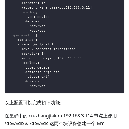
operator
:
 In
value
:
 cn
-
zhangjiakou.192.168.3.114
topology
:
type
:
 device
devices
:
-
 /dev/vdb
-
 /dev/vdc
quotapath
:
|
-
quotapath
:
-
name
:
 /mnt/path1
key
:
 kubernetes.io/hostname
operator
:
 In
value
:
 cn
-
beijing.192.168.3.35
topology
:
type
:
 device
options
:
 prjquota
fstype
:
 ext4
devices
:
-
 /dev/vdb
以上配置可以完成如下功能;
在集群中的 cn-zhangjiakou.192.168.3.114 节点上使用
/dev/vdb & /dev/vdc 这两个块设备创建一个 lvm