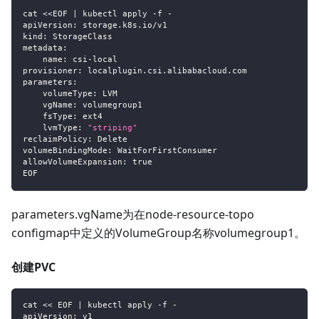
cat <<EOF 
|
 kubectl apply 
-
f 
-
apiVersion
:
 storage.k8s.io/v1
kind
:
 StorageClass
metadata
:
name
:
 csi
-
local
provisioner
:
 localplugin.csi.alibabacloud.com
parameters
:
volumeType
:
 LVM
vgName
:
 volumegroup1
fsType
:
 ext4
lvmType
:
"striping"
reclaimPolicy
:
 Delete
volumeBindingMode
:
 WaitForFirstConsumer
allowVolumeExpansion
:
true
EOF
parameters.vgName为在node-resource-topo
configmap中定义的VolumeGroup名称volumegroup1。
创建PVC
cat << EOF 
|
 kubectl apply 
-
f 
-
apiVersion
:
 v1