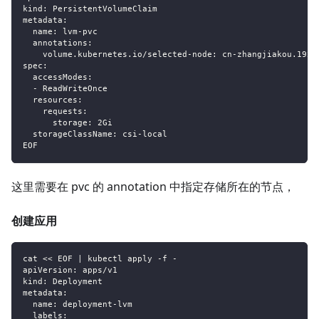
kind
:
 PersistentVolumeClaim
metadata
:
name
:
 lvm
-
pvc
annotations
:
volume.kubernetes.io/selected-node
:
 cn
-
zhangjiakou.192.
spec
:
accessModes
:
-
 ReadWriteOnce
resources
:
requests
:
storage
:
 2Gi
storageClassName
:
 csi
-
local
EOF
这里需要在 pvc 的 annotation 中指定存储所在的节点，
创建应用
cat << EOF 
|
 kubectl apply 
-
f 
-
apiVersion
:
 apps/v1
kind
:
 Deployment
metadata
:
name
:
 deployment
-
lvm
labels
: