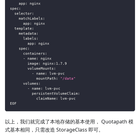
app
:
 nginx
spec
:
selector
:
matchLabels
:
app
:
 nginx
template
:
metadata
:
labels
:
app
:
 nginx
spec
:
containers
:
-
name
:
 nginx
image
:
 nginx
:
1.7.9
volumeMounts
:
-
name
:
 lvm
-
pvc
mountPath
:
"/data"
volumes
:
-
name
:
 lvm
-
pvc
persistentVolumeClaim
:
claimName
:
 lvm
-
pvc
EOF
以上，我们就完成了本地存储的基本使用， Quotapath 模
式基本相同，只需改造 StorageClass 即可。