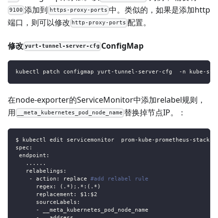
添加到
中。类似的，如果是添加http
9100
https-proxy-ports
端口，则可以修改
配置。
http-proxy-ports
修改
ConfigMap
yurt-tunnel-server-cfg
kubectl patch configmap yurt-tunnel-server-cfg  -n kube-sys
在node-exporter的ServiceMonitor中添加relabel规则，
用
替换掉节点IP。：
__meta_kubernetes_pod_node_name
$ kubectl edit servicemonitor  prom
-
kube
-
prometheus
-
stack
-
n
spec
:
endpoint
:
...
...
relabelings
:
-
action
:
 replace 
#add relabel rule
regex
:
 (.
*);.*:(.*)
replacement
:
 $1
:
$2
sourceLabels
:
-
 __meta_kubernetes_pod_node_name
-
 __address__