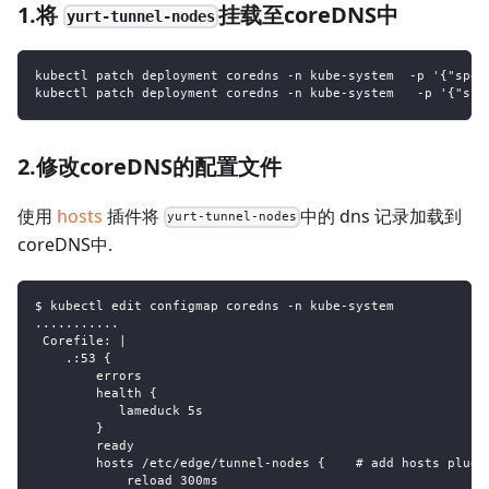
1.将
挂载至coreDNS中
yurt-tunnel-nodes
kubectl patch deployment coredns -n kube-system  -p '{"spec
kubectl patch deployment coredns -n kube-system   -p '{"spe
2.修改coreDNS的配置文件
使用
hosts
插件将
中的 dns 记录加载到
yurt-tunnel-nodes
coreDNS中.
$ kubectl edit configmap coredns -n kube-system
...........
 Corefile: |
    .:53 {
        errors
        health {
           lameduck 5s
        }
        ready
        hosts /etc/edge/tunnel-nodes {    # add hosts plugi
            reload 300ms