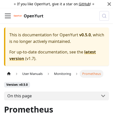
⭐️ If you like OpenYurt, give it a star on
GitHub
! ⭐️
OpenYurt
This is documentation for
OpenYurt
v0.5.0
, which
is no longer actively maintained.
For up-to-date documentation, see the
latest
version
(
v1.7
).
User Manuals
Monitoring
Prometheus
Version: v0.5.0
On this page
Prometheus