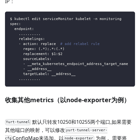
IP：
$ kubectl edit serviceMonitor kubelet 
-
n monitoring
spec
:
endpoint
:
...
...
...
.
relabelings
:
-
action
:
 replace  
# add relabel rule
regex
:
 (.
*);.*:(.*)
replacement
:
 $1
:
$2
sourceLabels
:
-
 __meta_kubernetes_endpoint_address_target_name
-
 __address__
targetLabel
:
 __address__
...
...
...
.
收集其他metrics（以node-exporter为例）
默认只转发10250和10255两个端口,如果需要
Yurt-tunnel
其他端口的映射，可以修改
yurt-tunnel-server-
ConfigMap来添加。以
为例， 需要将
cfg
node-exporter