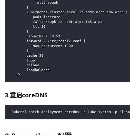
            fallthrough
        }
        kubernetes cluster.local in-addr.arpa ip6.arpa {
           pods insecure
           fallthrough in-addr.arpa ip6.arpa
           ttl 30
        }
        prometheus :9153
        forward . /etc/resolv.conf {
           max_concurrent 1000
        }
        cache 30
        loop
        reload
        loadbalance
    }
3.重启coreDNS
 kubectl patch deployment coredns -n kube-system -p '{"spec